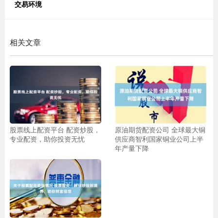
交易环境
相关文章
股票线上配资平台 配资炒股，
原油期货配资公司 全球最大铜
专业配资，助你投资无忧
供应商智利国家铜业公司上半
年产量下降